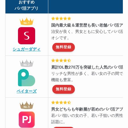
おすすめ
パパ活アプリ
国内最大級＆運営歴も長い老舗パパ活アプ
治安が良く、男女ともに安心してパパ活を
オシです。
無料登録
シュガーダディ
累計DL数270万を突破した人気のパパ活
リッチな男性が多く、若い女の子の間で知
機能も豊富。
無料登録
ペイターズ
男女どちらも年齢層が若めのパパ活アプリ
若パパ狙いの女の子、若い子狙いの男性に
話題に。