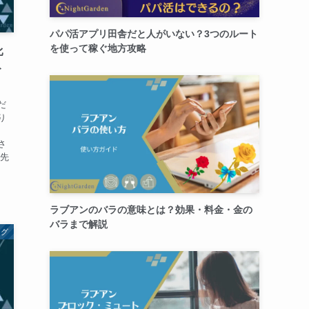
パパ活アプリ田舎だと人がいない？3つのルート
を使って稼ぐ地方攻略
比
ト
だ
り
、
さ
を先
ラブアンのバラの意味とは？効果・料金・金の
バラまで解説
ング