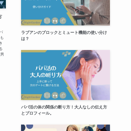
方
パ
ラブアンのブロックとミュート機能の使い分け
うも
は？
き
る
代男
パパ活の体の関係の断り方！大人なしの伝え方
とプロフィール。