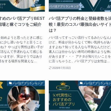
すめのパパ活アプリBEST
パパ活アプリの料金と登録者数を
相場と稼ぐコツをご紹介
較！最安のコスパ最強出会いサイ
は？
を始めようと思ったときに感じ
パパ活ってすっごい流行ってるみたいなん
的に少し遅いかな？と言うこと
けど、料金が分からなくて怖い気持ちがあ
ね？ やっぱり男性は若い子が
ますよね？知ってる人なら平気なんだけど
パ活なんて手遅れなんて感じる
素人には分からない寿司の時価のような怖
思いますが、実はそうではあり
があります・・・ アナタが知りたいこと
活をする場所を間違えな...
に言っちゃうと、パパ活アプリは女性は...
2026年7月15日
パパ活アプリランキング
パパ活アプリランキ