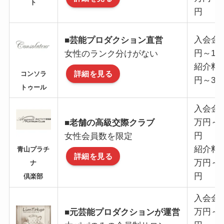
ト
円
入会金
■芸能プロダクション直営
円～10
女性のランク分けがない
紹介料
詳細を見る
コンソラ
円～3
トゥール
入会金：
万円～5
■老舗の高級交際クラブ
円
女性会員数を限定
紹介料：
青山プラチ
詳細を見る
万円～1
ナ
円
倶楽部
入会金：
万円～5
■元芸能プロダクションが運営