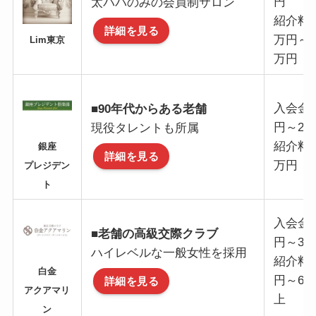
円
太パパのみの会員制サロン
紹介料：
詳細を見る
万円～16
Lim東京
万円
入会金
■90年代からある老舗
円～20
現役タレントも所属
紹介料：
銀座
詳細を見る
万円
プレジデン
ト
入会金
■老舗の高級交際クラブ
円～30
ハイレベルな一般女性を採用
紹介料
白金
円～6
詳細を見る
アクアマリ
上
ン