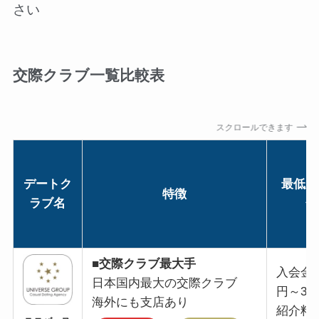
さい
交際クラブ一覧比較表
スクロールできます
デートク
最低男
特徴
ラブ名
金
■
交際クラブ最大手
入会金
日本国内最大の交際クラブ
円～30
海外にも支店あり
紹介料