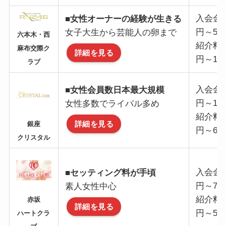
入会金
■女性オーナーの経験が生きる
円～50
女子大生から芸能人の卵まで
六本木・西
紹介料
麻布交際ク
詳細を見る
円～10
ラブ
入会金
■女性会員数日本最大規模
円～11
女性多数でライバル多め
紹介料
詳細を見る
銀座
円～6
クリスタル
入会金
■セッティング料が手頃
円～7
素人女性中心
紹介料
赤坂
詳細を見る
円～5
ハートクラ