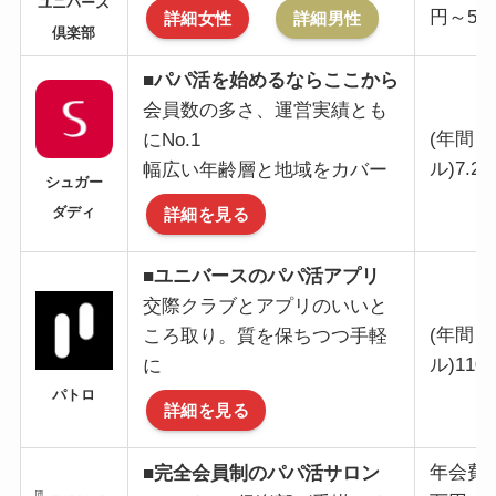
ユニバース
円～5
詳細女性
詳細男性
倶楽部
■パパ活を始めるならここから
会員数の多さ、運営実績とも
(年間
にNo.1
ル)7.2
幅広い年齢層と地域をカバー
シュガー
詳細を見る
ダディ
■ユニバースのパパ活アプリ
交際クラブとアプリのいいと
(年間
ころ取り。質を保ちつつ手軽
ル)110
に
パトロ
詳細を見る
年会費：
■
完全会員制のパパ活サロン