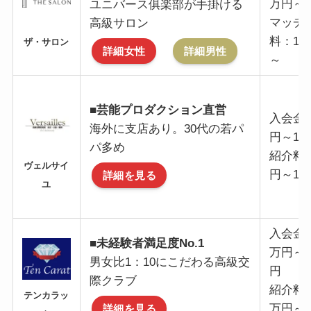
万円～
ユニバース俱楽部が手掛ける
マッチ
高級サロン
料：11
ザ・サロン
詳細女性
詳細男性
～
■芸能プロダクション直営
入会金
海外に支店あり。30代の若パ
円～10
パ多め
紹介料
ヴェルサイ
円～13
詳細を見る
ユ
入会金：
■未経験者満足度No.1
万円～2
男女比1：10にこだわる高級交
円
際クラブ
紹介料：
テンカラッ
万円～1
詳細を見る