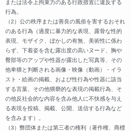
または法令上拘束力のある行政措置に違反する
行為。
（2）公の秩序または善良の風俗を害するおそれ
のある行為（過度に暴力的な表現、露骨な性的
表現、モザイク、ぼかしの有無、美術性に係わ
らず、下着姿を含む露出度の高いヌード、胸や
臀部等のアップや性器が露出した写真等、その
他卑猥と判断される画像・映像（動画）・イラ
スト・絵画の掲載、および性行為や性器に該当
する言葉、その他猥褻的な表現の掲載行為、そ
の他反社会的な内容を含み他人に不快感を与え
る表現を投稿、掲載、公開、送信する行為など
を含みます）。
（3）弊団体または第三者の権利（著作権、商標