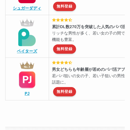
無料登録
シュガーダディ
累計DL数270万を突破した人気のパパ活
リッチな男性が多く、若い女の子の間で知
機能も豊富。
無料登録
ペイターズ
男女どちらも年齢層が若めのパパ活アプリ
若パパ狙いの女の子、若い子狙いの男性に
話題に。
無料登録
PJ