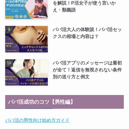
を解説！P活女子が使う言いか
え・類義語
パパ活大人の体験談！パパ活セッ
クスの相場と内容は？
パパ活アプリのメッセージは最初
が全て！返信を無視されない条件
別の送り方と例文
パパ活成功のコツ【男性編】
パパ活の男性向け始め方ガイド