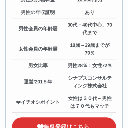
男性の年収証明
あり
30代・40代中心、70
男性会員の年齢層
代まで
18歳～29歳までが
女性会員の年齢層
79％
男女比率
男性28％：女性72％
シナプスコンサルテ
運営
/
201５年
ィング株式会社
女性は３０代～男性
❤️
イチオシポイント
は７０代もマッチ
無料登録はこちら