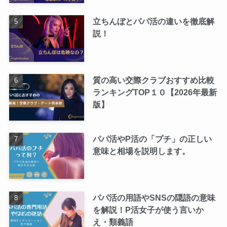
立ちんぼとパパ活の違いを徹底解
説！
質の高い交際クラブおすすめ比較
ランキングTOP１０【2026年最新
版】
パパ活やP活の「プチ」の正しい
意味と相場を説明します。
パパ活の用語やSNSの隠語の意味
を解説！P活女子が使う言いか
え・類義語