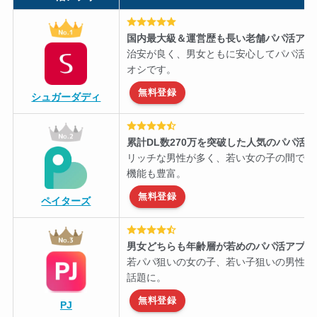
国内最大級＆運営歴も長い老舗パパ活アプ
治安が良く、男女ともに安心してパパ活を
オシです。
無料登録
シュガーダディ
累計DL数270万を突破した人気のパパ活
リッチな男性が多く、若い女の子の間で知
機能も豊富。
無料登録
ペイターズ
男女どちらも年齢層が若めのパパ活アプリ
若パパ狙いの女の子、若い子狙いの男性に
話題に。
無料登録
PJ