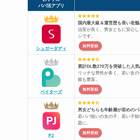
パパ活アプリ
国内最大級＆運営歴も長い老舗
治安が良く、男女ともに安心し
シです。
無料登録
シュガーダディ
累計DL数270万を突破した人
リッチな男性が多く、若い女の
能も豊富。
無料登録
ペイターズ
男女どちらも年齢層が若めのパ
若パパ狙いの女の子、若い子狙
題に。
無料登録
PJ