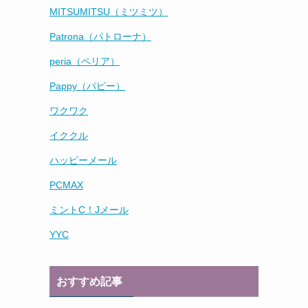
MITSUMITSU（ミツミツ）
Patrona（パトローナ）
peria（ペリア）
Pappy（パピー）
ワクワク
イククル
ハッピーメール
PCMAX
ミントC！Jメール
し
YYC
おすすめ記事