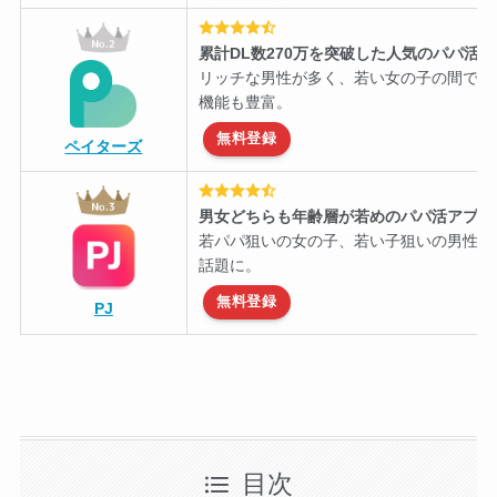
累計DL数270万を突破した人気のパパ活
リッチな男性が多く、若い女の子の間で知
機能も豊富。
無料登録
ペイターズ
男女どちらも年齢層が若めのパパ活アプリ
若パパ狙いの女の子、若い子狙いの男性に
話題に。
無料登録
PJ
目次