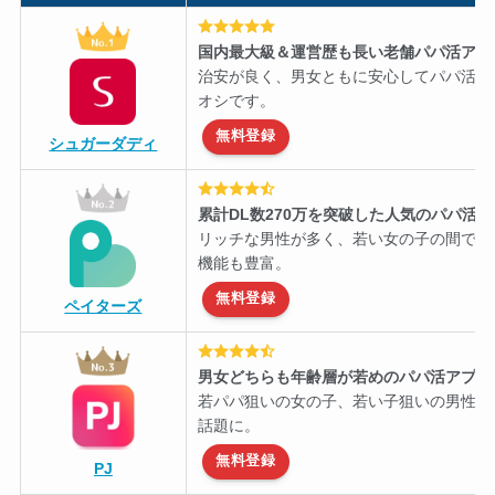
国内最大級＆運営歴も長い老舗パパ活アプ
治安が良く、男女ともに安心してパパ活を
オシです。
無料登録
シュガーダディ
累計DL数270万を突破した人気のパパ活
リッチな男性が多く、若い女の子の間で知
機能も豊富。
無料登録
ペイターズ
男女どちらも年齢層が若めのパパ活アプリ
若パパ狙いの女の子、若い子狙いの男性に
話題に。
無料登録
PJ