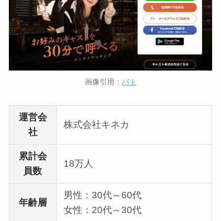
画像引用：
パト
運営会
株式会社キネカ
社
累計会
18万人
員数
男性：30代～60代
年齢層
女性：20代～30代