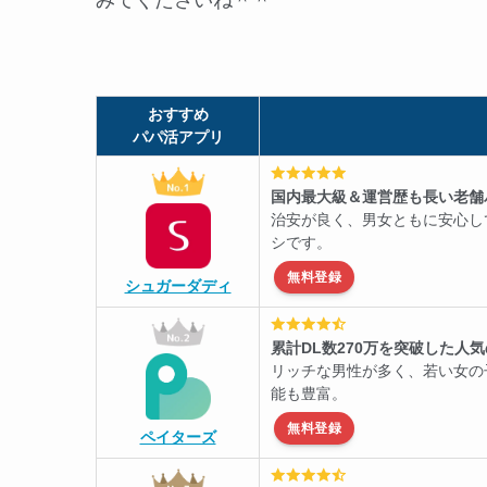
おすすめ
パパ活アプリ
国内最大級＆運営歴も長い老舗
治安が良く、男女ともに安心し
シです。
無料登録
シュガーダディ
累計DL数270万を突破した人
リッチな男性が多く、若い女の
能も豊富。
無料登録
ペイターズ