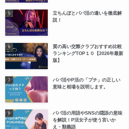
立ちんぼとパパ活の違いを徹底解
説！
質の高い交際クラブおすすめ比較
ランキングTOP１０【2026年最新
版】
パパ活やP活の「プチ」の正しい
意味と相場を説明します。
パパ活の用語やSNSの隠語の意味
を解説！P活女子が使う言いか
え・類義語