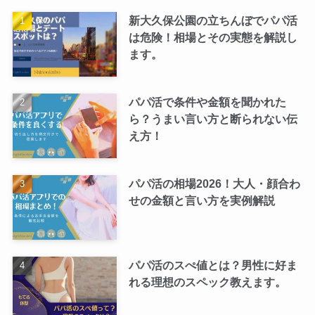
新大久保公園の立ちんぼでパパ活
は危険！相場とその実態を解説し
ます。
パパ活で条件や金額を聞かれた
ら？うまい言い方と断られない伝
え方！
パパ活の相場2026！大人・顔合わ
せの金額と言い方を実例解説
パパ活のスぺ値とは？男性に好ま
れる理想のスペック教えます。