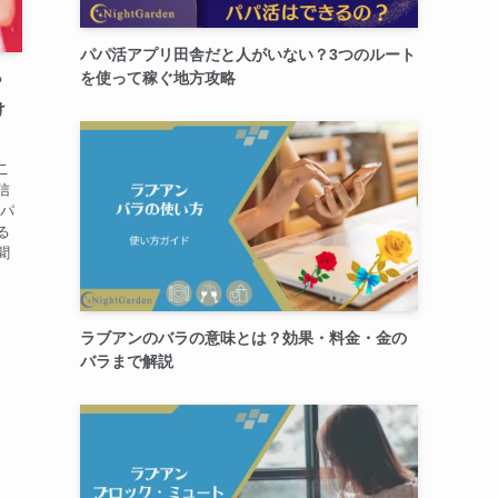
パパ活アプリ田舎だと人がいない？3つのルート
を使って稼ぐ地方攻略
？
け
こ
信
 パ
る
聞
ラブアンのバラの意味とは？効果・料金・金の
バラまで解説