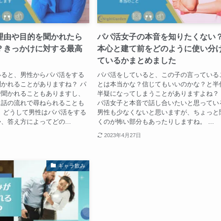
理由や目的を聞かれたら
パパ活女子の本音を知りたくない
？きっかけに対する最高
本心と建て前をどのように使い分
ているかまとめました
いると、男性からパパ活をする
パパ活をしていると、この子の言っている
かれることがありますね？ パ
とは本当かな？信じてもいいのかな？と半
で聞かれることもありますし、
半疑になってしまうことがありますよね？
に話の流れで尋ねられることも
パ活女子と本音で話し合いたいと思ってい
 どうして男性はパパ活をする
男性も少なくないと思いますが、ちょっと
、答え方によってどの...
くのが怖い部分もあったりしますね。 ...
2023年4月27日
ギャラ飲み