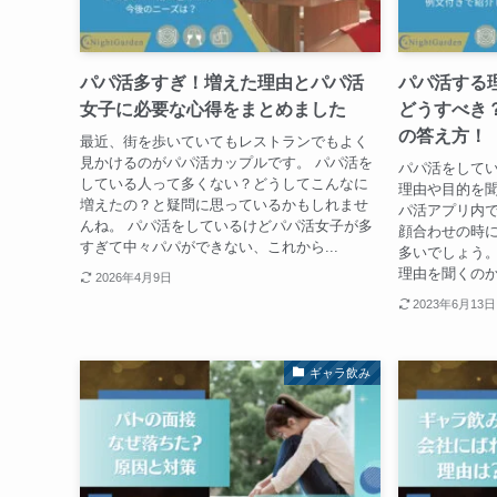
パパ活多すぎ！増えた理由とパパ活
パパ活する
女子に必要な心得をまとめました
どうすべき
の答え方！
最近、街を歩いていてもレストランでもよく
見かけるのがパパ活カップルです。 パパ活を
パパ活をして
している人って多くない？どうしてこんなに
理由や目的を聞
増えたの？と疑問に思っているかもしれませ
パ活アプリ内
んね。 パパ活をしているけどパパ活女子が多
顔合わせの時
すぎて中々パパができない、これから...
多いでしょう。
理由を聞くのか
2026年4月9日
2023年6月13日
ギャラ飲み