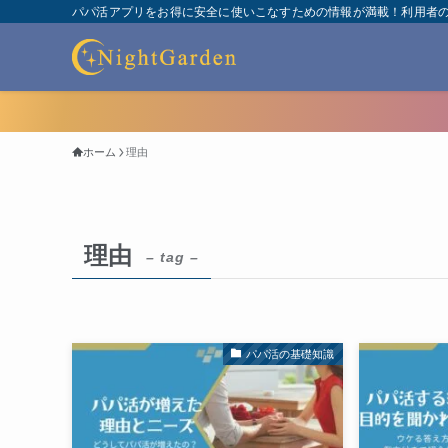
パパ活アプリをお得に安全に使いこなすための情報が満載！利用者
ホーム
理由
理由
– tag –
パパ活の基礎知識