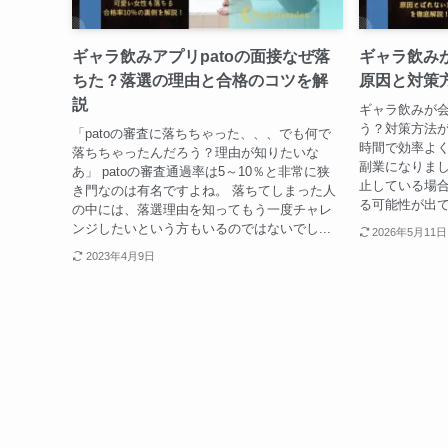
ギャラ飲みアプリpatoの面接なぜ落
ギャラ飲み
ちた？落選の理由と合格のコツを解
原因と対策
説
ギャラ飲みが
う？対策方法が
「patoの審査に落ちちゃった、、、でも何で
時間で効率よく
落ちちゃったんだろう？理由が知りたいな
副業になりま
あ」 patoの審査通過率は5～10％と非常に狭
止している場
き門なのは有名ですよね。 落ちてしまった人
る可能性が出て
の中には、落選理由を知ってもう一度チャレ
ンジしたいという方もいるのではないでし...
2026年5月11日
2023年4月9日